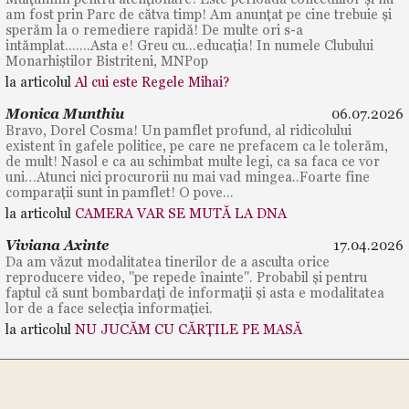
am fost prin Parc de cătva timp! Am anunțat pe cine trebuie și
sperăm la o remediere rapidă! De multe ori s-a
intămplat.......Asta e! Greu cu...educația! In numele Clubului
Monarhiștilor Bistriteni, MNPop
la articolul
Al cui este Regele Mihai?
Monica Munthiu
06.07.2026
Bravo, Dorel Cosma! Un pamflet profund, al ridicolului
existent în gafele politice, pe care ne prefacem ca le tolerăm,
de mult! Nasol e ca au schimbat multe legi, ca sa faca ce vor
uni…Atunci nici procurorii nu mai vad mingea..Foarte fine
comparații sunt in pamflet! O pove...
la articolul
CAMERA VAR SE MUTĂ LA DNA
Viviana Axinte
17.04.2026
Da am văzut modalitatea tinerilor de a asculta orice
reproducere video, "pe repede înainte". Probabil și pentru
faptul că sunt bombardați de informații și asta e modalitatea
lor de a face selecția informației.
la articolul
NU JUCĂM CU CĂRȚILE PE MASĂ