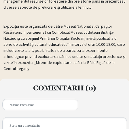
managementul resurselor forestiere din preistorie până în prezent sau
diverse aspecte de prelucrare și utilizare a lemnului.
Expoziția este organizată de către Muzeul Naţional al Carpaţilor
Răsăriteni, în parteneriat cu Complexul Muzeal Judeţean Bistriţa-
Năsăud și cu sprijinul Primăriei Orașului Beclean, invită publicul la o
serie de activități cultural-educative, în intervalul orar 10.00-18.00, care
includ vizite la sit, posibilitatea de a participa la experimente
arheologice privind exploatarea sării cu unelte și instalații preistorice și
vizite în expoziția „Milenii de exploatare a sării la Băile Figa” de la
Centrul Legacy
COMENTARII
(0)