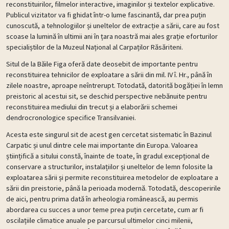
reconstituirilor, filmelor interactive, imaginilor și textelor explicative.
Publicul vizitator va fi ghidat într-o lume fascinantă, dar prea puțin
cunoscută, a tehnologiilor și uneltelor de extracție a sării, care au fost
scoase la lumină în ultimii ani în țara noastră mai ales grație eforturilor
specialiștilor de la Muzeul Național al Carpaților Răsăriteni.
Situl de la Băile Figa oferă date deosebit de importante pentru
reconstituirea tehnicilor de exploatare a sării din mil. IV î. Hr., până în
zilele noastre, aproape neîntrerupt. Totodată, datorită bogăției în lemn
preistoric al acestui sit, se deschid perspective nebănuite pentru
reconstituirea mediului din trecut și a elaborării schemei
dendrocronologice specifice Transilvaniei.
Acesta este singurul sit de acest gen cercetat sistematic în Bazinul
Carpatic și unul dintre cele mai importante din Europa. Valoarea
științifică a sitului constă, înainte de toate, în gradul excepțional de
conservare a structurilor, instalațiilor și uneltelor de lemn folosite la
exploatarea sării și permite reconstituirea metodelor de exploatare a
sării din preistorie, până la perioada modernă. Totodată, descoperirile
de aici, pentru prima dată în arheologia românească, au permis
abordarea cu succes a unor teme prea puțin cercetate, cum ar fi
oscilațiile climatice anuale pe parcursul ultimelor cinci milenii,