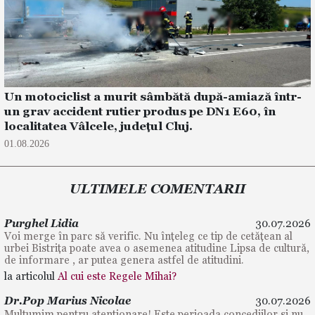
Un motociclist a murit sâmbătă după-amiază într-
un grav accident rutier produs pe DN1 E60, în
localitatea Vâlcele, județul Cluj.
01.08.2026
ULTIMELE COMENTARII
Purghel Lidia
30.07.2026
Voi merge în parc să verific. Nu înțeleg ce tip de cetățean al
urbei Bistrița poate avea o asemenea atitudine Lipsa de cultură,
de informare , ar putea genera astfel de atitudini.
la articolul
Al cui este Regele Mihai?
Dr.Pop Marius Nicolae
30.07.2026
Mulțumim pentru atenționare! Este perioada concediilor și nu