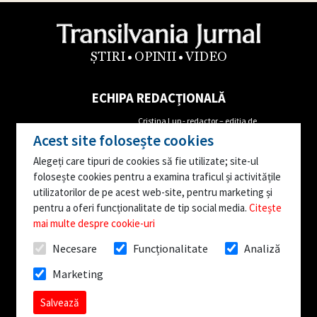
ȘTIRI
OPINII
VIDEO
ECHIPA REDACȚIONALĂ
Cristina Lup - redactor – ediția de
Alin Cordoș- Director Executiv
Maramureș
Acest site folosește cookies
Tel: 0762655681
Mircea Iordache- redactor corespondent
Alegeți care tipuri de cookies să fie utilizate; site-ul
Augustin Danci- Director
Ioana Popa – reporter corespondent
folosește cookies pentru a examina traficul și activitățile
Editorial
Ana Moruțan- reporter corespondent
utilizatorilor de pe acest web-site, pentru marketing și
Tel: 0746163842
Editor video – Vasile Stejerean
pentru a oferi funcționalitate de tip social media.
Citește
mai multe despre cookie-uri
Facebook:
facebook.com/TransilvaniaJurnal.ro
Necesare
Funcționalitate
Analiză
Publicație editată de Media Prompt Communication: Bistrița, str. Decebal, nr. 21 Adresa
Marketing
redacției: Bistrița, str. Petru Rareș, nr. 7A
Toate drepturile rezervate © TransilvaniaJurnal.ro
Salvează