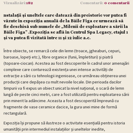
Vizualizări:
182
Comentarii:
0 comentarii
nstalații și uneltele care datează din preistorie vor putea fi
văzute în expoziția anuală de la Băile Figa ce urmează să
fie deschisă sub numele de „Milenii de exploatare a sării la
Băile Figa” .Expoziția se află în Centrul Spa Legacy, etajul 1
și va putea fi vizitată între 11 și 12 iulie a.c.
Între obiecte, se remarcă cele din lemn (troace, jgheaburi, cepuri,
baroase, lopeți etc.), fibre organice (funii, împletituri) și piatră
(topoare-ciocan). Acestea au fost descoperite în cadrul unor amenajări
complexe care conturează existența unei intense activități de
extracție a sării cu tehnologii ingenioase, ce urmăreau obținerea unei
producții care depășea cu mult nevoile locale. Din perioada dacilor
timpurii va fi expus un obiect unicat la nivel național, o scară de lemn
lungă de peste cinci metri, care a fost utilizată pentru exploatarea sării
prin minerit la adâncime. Aceasta a fost descoperită împreună cu
fragmente de vase ceramice dacice, la gura unei mine de formă
rectangulară.
Expoziția își propune să ilustreze o activitate esențială pentru istoria
umanității prin intermediul instalațiilor și uneltelor inedite,