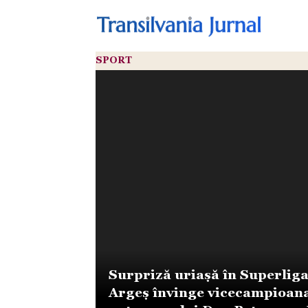
SPORT
Surpriză uriașă în Superlig
Argeș învinge vicecampioana 