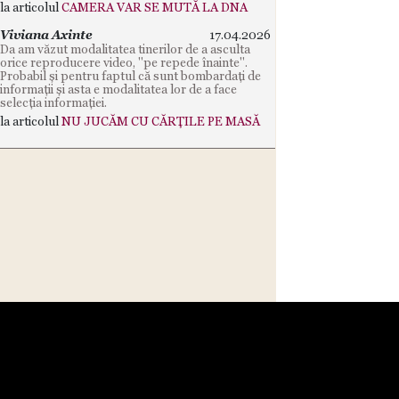
la articolul
CAMERA VAR SE MUTĂ LA DNA
Viviana Axinte
17.04.2026
Da am văzut modalitatea tinerilor de a asculta
orice reproducere video, "pe repede înainte".
Probabil și pentru faptul că sunt bombardați de
informații și asta e modalitatea lor de a face
selecția informației.
la articolul
NU JUCĂM CU CĂRȚILE PE MASĂ