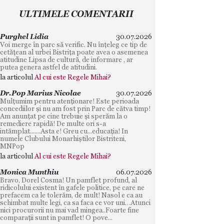
ULTIMELE COMENTARII
Purghel Lidia
30.07.2026
Voi merge în parc să verific. Nu înțeleg ce tip de
cetățean al urbei Bistrița poate avea o asemenea
atitudine Lipsa de cultură, de informare , ar
putea genera astfel de atitudini.
la articolul
Al cui este Regele Mihai?
Dr.Pop Marius Nicolae
30.07.2026
Mulțumim pentru atenționare! Este perioada
concediilor și nu am fost prin Parc de cătva timp!
Am anunțat pe cine trebuie și sperăm la o
remediere rapidă! De multe ori s-a
intămplat.......Asta e! Greu cu...educația! In
numele Clubului Monarhiștilor Bistriteni,
MNPop
la articolul
Al cui este Regele Mihai?
Monica Munthiu
06.07.2026
Bravo, Dorel Cosma! Un pamflet profund, al
ridicolului existent în gafele politice, pe care ne
prefacem ca le tolerăm, de mult! Nasol e ca au
schimbat multe legi, ca sa faca ce vor uni…Atunci
nici procurorii nu mai vad mingea..Foarte fine
comparații sunt in pamflet! O pove...