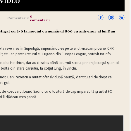
- VIDEO
0
Comentarii:
comentarii
âștigat cu 2-0 la meciul cu numărul 800 ca antrenor al lui Dan
de la revenirea în Superligă, impunându-se pe terenul vicecampioanei CFR
lți titulari pentru returul cu Lugano din Europa League, potrivit
tvr.info
.
arta lui Hindrich, dar au deschis până la urmă scorul prin mijlocașul spaniol
u boltă din afara careului, la colțul lung, în vinclu.
renor, Dan Petrescu a mutat ofensiv după pauză, dar titulari de drept ca
re gol.
t de kosovarul Leard Sadriu cu o lovitură de cap imparabilă și astfel FC
ini îi dădeau vreo șansă.