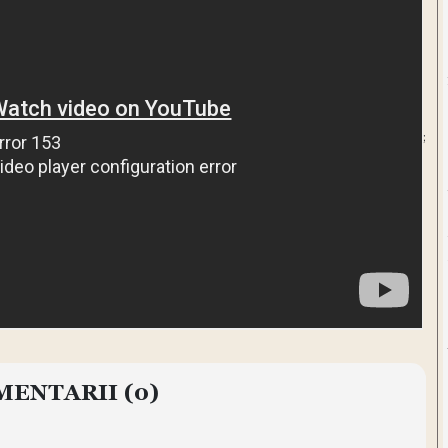
;
MENTARII
(0)