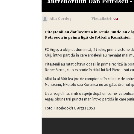
antrenorului Dan Petrescu 
Alin Cordoș
Vizualizări:
551
Piteștenii au dat lovitura în Gruia, unde au c
Petrescu în prima ligă de fotbal a României.
FC Argeș a obținut duminică, 27 iulie, prima victorie 
Cluj, într-o partidă în care ardelenii au menajat mai mu
Piteștenii au ratat câteva ocazii în prima repriză la po
Rober Sierra, cu o execuție în stilul lui Del Piero – șut c
Aflat la al 800-lea joc de campionat în calitate de ant
Munteanu, Nkololo sau Korenica nu au găsit drumul sp
L-au reușit în schimb oaspeții după un corner valorifica
Argeș obține trei puncte mari într-o partidă în care puț
Foto: Facebook/FC Arges 1953