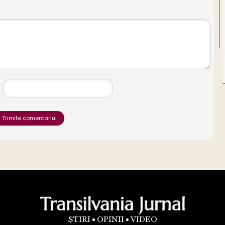
Trimite comentariul
ȘTIRI
OPINII
VIDEO