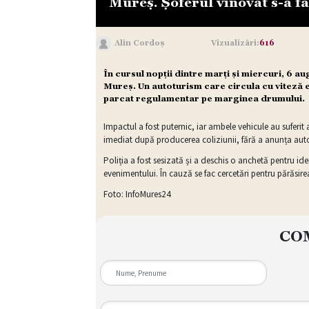
Mureș. Șoferul vinovat s-a f
Alin Cordoș
Vizualizări:
616
În cursul nopții dintre marți și miercuri, 6 au
Mureș. Un autoturism care circula cu viteză e
parcat regulamentar pe marginea drumului.
Impactul a fost puternic, iar ambele vehicule au suferit 
imediat după producerea coliziunii, fără a anunța autor
Poliția a fost sesizată și a deschis o anchetă pentru ide
evenimentului. În cauză se fac cercetări pentru părăsire
Foto: InfoMures24
CO