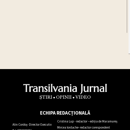
ȘTIRI
OPINII
VIDEO
ECHIPA REDACȚIONALĂ
Cristina Lup - redactor – ediția de Maramureș
Alin Cordoș- Director Executiv
Mircea Iordache- redactor corespondent