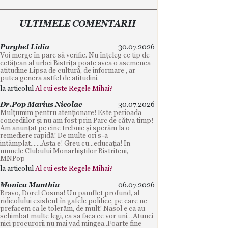
ULTIMELE COMENTARII
Purghel Lidia
30.07.2026
Voi merge în parc să verific. Nu înțeleg ce tip de
cetățean al urbei Bistrița poate avea o asemenea
atitudine Lipsa de cultură, de informare , ar
putea genera astfel de atitudini.
la articolul
Al cui este Regele Mihai?
Dr.Pop Marius Nicolae
30.07.2026
Mulțumim pentru atenționare! Este perioada
concediilor și nu am fost prin Parc de cătva timp!
Am anunțat pe cine trebuie și sperăm la o
remediere rapidă! De multe ori s-a
intămplat.......Asta e! Greu cu...educația! In
numele Clubului Monarhiștilor Bistriteni,
MNPop
la articolul
Al cui este Regele Mihai?
Monica Munthiu
06.07.2026
Bravo, Dorel Cosma! Un pamflet profund, al
ridicolului existent în gafele politice, pe care ne
prefacem ca le tolerăm, de mult! Nasol e ca au
schimbat multe legi, ca sa faca ce vor uni…Atunci
nici procurorii nu mai vad mingea..Foarte fine