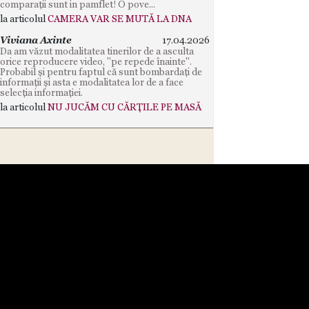
comparații sunt in pamflet! O pove...
la articolul
CAMERA VAR SE MUTĂ LA DNA
Viviana Axinte
17.04.2026
Da am văzut modalitatea tinerilor de a asculta
orice reproducere video, "pe repede înainte".
Probabil și pentru faptul că sunt bombardați de
informații și asta e modalitatea lor de a face
selecția informației.
la articolul
NU JUCĂM CU CĂRȚILE PE MASĂ