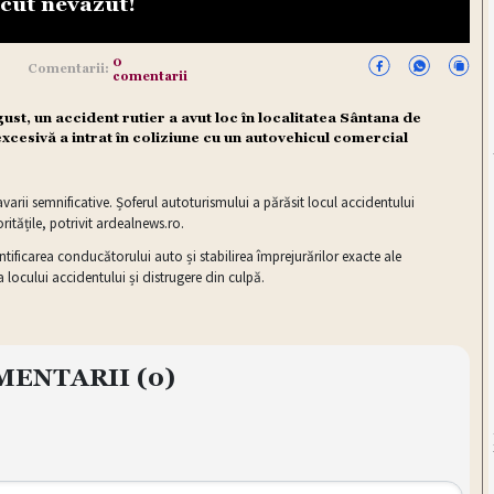
ăcut nevăzut!
0
Comentarii:
comentarii
gust, un accident rutier a avut loc în localitatea Sântana de
xcesivă a intrat în coliziune cu un autovehicul comercial
avarii semnificative. Șoferul autoturismului a părăsit locul accidentului
itățile, potrivit
ardealnews.ro
.
ntificarea conducătorului auto și stabilirea împrejurărilor exacte ale
a locului accidentului și distrugere din culpă.
MENTARII
(0)