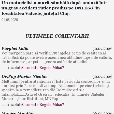
Un motociclist a murit sâmbătă după-amiază într-
un grav accident rutier produs pe DN1 E60, în
localitatea Vâlcele, județul Cluj.
01.08.2026
ULTIMELE COMENTARII
Purghel Lidia
30.07.2026
Voi merge în parc să verific. Nu înțeleg ce tip de cetățean al
urbei Bistrița poate avea o asemenea atitudine Lipsa de cultură,
de informare , ar putea genera astfel de atitudini.
la articolul
Al cui este Regele Mihai?
Dr.Pop Marius Nicolae
30.07.2026
Mulțumim pentru atenționare! Este perioada concediilor și nu
am fost prin Parc de cătva timp! Am anunțat pe cine trebuie și
sperăm la o remediere rapidă! De multe ori s-a
intămplat.......Asta e! Greu cu...educația! In numele Clubului
Monarhiștilor Bistriteni, MNPop
la articolul
Al cui este Regele Mihai?
Monica Munthiu
06.07.2026