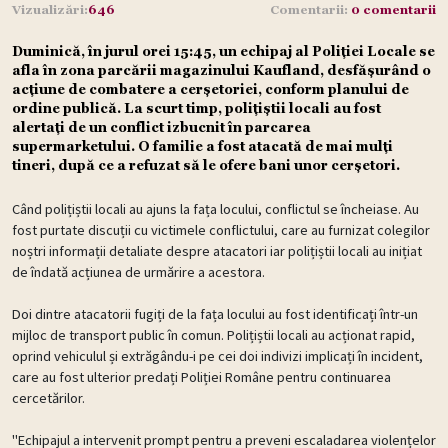
Vizualizări:
646
Comentarii:
0 comentarii
Duminică, în jurul orei 15:45, un echipaj al Poliției Locale se
afla în zona parcării magazinului Kaufland, desfășurând o
acțiune de combatere a cerșetoriei, conform planului de
ordine publică. La scurt timp, polițiștii locali au fost
alertați de un conflict izbucnit în parcarea
supermarketului. O familie a fost atacată de mai mulți
tineri, după ce a refuzat să le ofere bani unor cerșetori.
Când polițiștii locali au ajuns la fața locului, conflictul se încheiase. Au
fost purtate discuții cu victimele conflictului, care au furnizat colegilor
noștri informații detaliate despre atacatori iar polițiștii locali au inițiat
de îndată acțiunea de urmărire a acestora.
Doi dintre atacatorii fugiți de la fața locului au fost identificați într-un
mijloc de transport public în comun. Polițiștii locali au acționat rapid,
oprind vehiculul și extrăgându-i pe cei doi indivizi implicați în incident,
care au fost ulterior predați Poliției Române pentru continuarea
cercetărilor.
"Echipajul a intervenit prompt pentru a preveni escaladarea violențelor