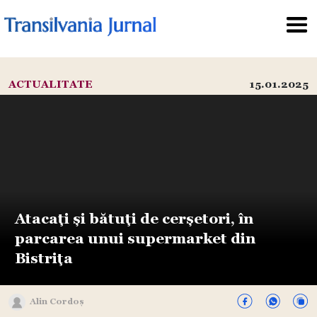
ACTUALITATE
15.01.2025
Atacați și bătuți de cerșetori, în
parcarea unui supermarket din
Bistrița
Alin Cordoș