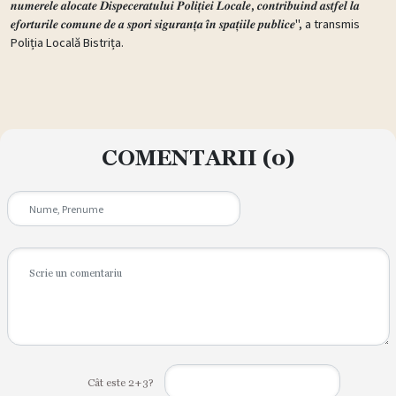
𝒏𝒖𝒎𝒆𝒓𝒆𝒍𝒆 𝒂𝒍𝒐𝒄𝒂𝒕𝒆 𝑫𝒊𝒔𝒑𝒆𝒄𝒆𝒓𝒂𝒕𝒖𝒍𝒖𝒊 𝑷𝒐𝒍𝒊𝒕̦𝒊𝒆𝒊 𝑳𝒐𝒄𝒂𝒍𝒆, 𝒄𝒐𝒏𝒕𝒓𝒊𝒃𝒖𝒊𝒏𝒅 𝒂𝒔𝒕𝒇𝒆𝒍 𝒍𝒂
𝒆𝒇𝒐𝒓𝒕𝒖𝒓𝒊𝒍𝒆 𝒄𝒐𝒎𝒖𝒏𝒆 𝒅𝒆 𝒂 𝒔𝒑𝒐𝒓𝒊 𝒔𝒊𝒈𝒖𝒓𝒂𝒏𝒕̦𝒂 𝒊̂𝒏 𝒔𝒑𝒂𝒕̦𝒊𝒊𝒍𝒆 𝒑𝒖𝒃𝒍𝒊𝒄𝒆", a transmis
Poliția Locală Bistrița.
COMENTARII
(0)
Cât este 2+3?