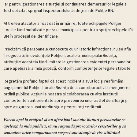
iar pentru gestionarea situației și continuarea demersurilor legale a
fost solicitat sprijinul Inspectoratului Județean de Poliție BN.
Al treilea atacator a fost dat în urmărire, toate echipajele Poliției
Locale fiind mobilizate pe raza municipiului pentru a sprijini echipele IPJ
BN în procesul de identificare.
Precizăm că persoanele cunoscute cu un istoric infracțional nu se afla
înregistrate în evidențele Poliției Locale a municipiului Bistrița,
atribuțiile acesteia fiind limitate la gestionarea evidenței persoanelor
care apelează la mila publică, conform competențelor legale stabilite.
Regretăm profund faptul că acest incident a avut loc și reafirmăm
angajamentul Poliției Locale Bistrița de a contribui activ la menținerea
ordinii publice. Acțiunile noastre și colaborarea cu alte instituții
competente sunt orientate spre prevenirea unor astfel de situații și
spre asigurarea unui mediu sigur pentru toți cetățenii.
𝑭𝒂𝒄𝒆𝒎 𝒂𝒑𝒆𝒍 𝒍𝒂 𝒄𝒆𝒕𝒂̆𝒕̦𝒆𝒏𝒊 𝒔𝒂̆ 𝒏𝒖 𝒐𝒇𝒆𝒓𝒆 𝒃𝒂𝒏𝒊 𝒔𝒂𝒖 𝒂𝒍𝒕𝒆 𝒃𝒖𝒏𝒖𝒓𝒊 𝒑𝒆𝒓𝒔𝒐𝒂𝒏𝒆𝒍𝒐𝒓 𝒄𝒆
𝒂𝒑𝒆𝒍𝒆𝒂𝒛𝒂̆ 𝒍𝒂 𝒎𝒊𝒍𝒂 𝒑𝒖𝒃𝒍𝒊𝒄𝒂̆, 𝒔𝒂̆ 𝒏𝒖 𝒓𝒂̆𝒔𝒑𝒖𝒏𝒅𝒂̆ 𝒑𝒓𝒐𝒗𝒐𝒄𝒂̆𝒓𝒊𝒍𝒐𝒓 𝒄𝒆𝒓𝒔̦𝒆𝒕𝒐𝒓𝒊𝒍𝒐𝒓 𝒔̦𝒊 𝒔𝒂̆
𝒔𝒆𝒎𝒏𝒂𝒍𝒆𝒛𝒆 𝒐𝒓𝒊𝒄𝒆 𝒄𝒐𝒎𝒑𝒐𝒓𝒕𝒂𝒎𝒆𝒏𝒕 𝒔𝒖𝒔𝒑𝒆𝒄𝒕 𝒔𝒂𝒖 𝒔𝒊𝒕𝒖𝒂𝒕̦𝒊𝒆 𝒅𝒆 𝒓𝒊𝒔𝒄 𝒖𝒕𝒊𝒍𝒊𝒛𝒂̂𝒏𝒅