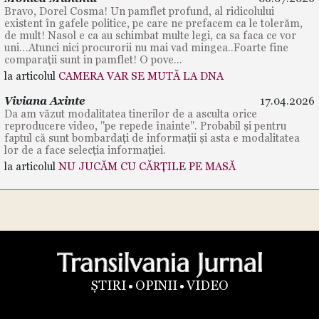
Bravo, Dorel Cosma! Un pamflet profund, al ridicolului
existent în gafele politice, pe care ne prefacem ca le tolerăm,
de mult! Nasol e ca au schimbat multe legi, ca sa faca ce vor
uni…Atunci nici procurorii nu mai vad mingea..Foarte fine
comparații sunt in pamflet! O pove...
la articolul
CAMERA VAR SE MUTĂ LA DNA
Viviana Axinte
17.04.2026
Da am văzut modalitatea tinerilor de a asculta orice
reproducere video, "pe repede înainte". Probabil și pentru
faptul că sunt bombardați de informații și asta e modalitatea
lor de a face selecția informației.
la articolul
NU JUCĂM CU CĂRȚILE PE MASĂ
ȘTIRI
OPINII
VIDEO