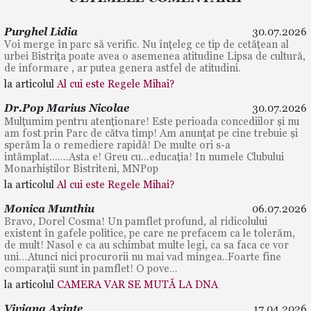
Purghel Lidia
30.07.2026
Voi merge în parc să verific. Nu înțeleg ce tip de cetățean al
urbei Bistrița poate avea o asemenea atitudine Lipsa de cultură,
de informare , ar putea genera astfel de atitudini.
la articolul
Al cui este Regele Mihai?
Dr.Pop Marius Nicolae
30.07.2026
Mulțumim pentru atenționare! Este perioada concediilor și nu
am fost prin Parc de cătva timp! Am anunțat pe cine trebuie și
sperăm la o remediere rapidă! De multe ori s-a
intămplat.......Asta e! Greu cu...educația! In numele Clubului
Monarhiștilor Bistriteni, MNPop
la articolul
Al cui este Regele Mihai?
Monica Munthiu
06.07.2026
Bravo, Dorel Cosma! Un pamflet profund, al ridicolului
existent în gafele politice, pe care ne prefacem ca le tolerăm,
de mult! Nasol e ca au schimbat multe legi, ca sa faca ce vor
uni…Atunci nici procurorii nu mai vad mingea..Foarte fine
comparații sunt in pamflet! O pove...
la articolul
CAMERA VAR SE MUTĂ LA DNA
Viviana Axinte
17.04.2026