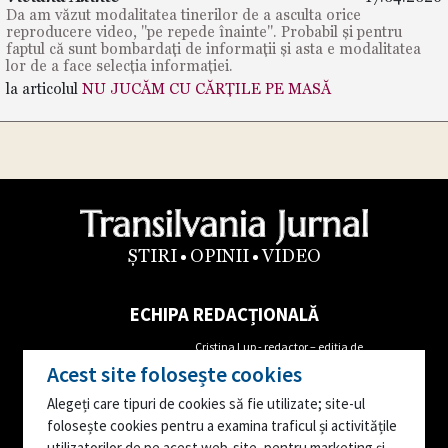
Da am văzut modalitatea tinerilor de a asculta orice
reproducere video, "pe repede înainte". Probabil și pentru
faptul că sunt bombardați de informații și asta e modalitatea
lor de a face selecția informației.
la articolul
NU JUCĂM CU CĂRȚILE PE MASĂ
ȘTIRI
OPINII
VIDEO
ECHIPA REDACȚIONALĂ
Cristina Lup - redactor – ediția de
Alin Cordoș- Director Executiv
Maramureș
Acest site folosește cookies
Tel: 0762655681
Mircea Iordache- redactor corespondent
Alegeți care tipuri de cookies să fie utilizate; site-ul
Augustin Danci- Director
Ioana Popa – reporter corespondent
folosește cookies pentru a examina traficul și activitățile
Editorial
Ana Moruțan- reporter corespondent
utilizatorilor de pe acest web-site, pentru marketing și