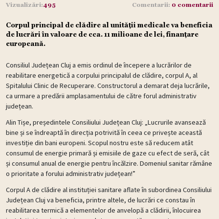
Vizualizări:
495
Comentarii:
0 comentarii
Corpul principal de clădire al unității medicale va beneficia
de lucrări în valoare de cca. 11 milioane de lei, finanțare
europeană.
Consiliul Județean Cluj a emis ordinul de începere a lucrărilor de
reabilitare energetică a corpului principalul de clădire, corpul A, al
Spitalului Clinic de Recuperare. Constructorul a demarat deja lucrările,
ca urmare a predării amplasamentului de către forul administrativ
județean.
Alin Tișe, președintele Consiliului Județean Cluj: „Lucrurile avansează
bine și se îndreaptă în direcția potrivită în ceea ce privește această
investiție din bani europeni. Scopul nostru este să reducem atât
consumul de energie primară și emisiile de gaze cu efect de seră, cât
și consumul anual de energie pentru încălzire. Domeniul sanitar rămâne
o prioritate a forului administrativ județean!”
Corpul A de clădire al instituției sanitare aflate în subordinea Consiliului
Județean Cluj va beneficia, printre altele, de lucrări ce constau în
reabilitarea termică a elementelor de anvelopă a clădirii, înlocuirea