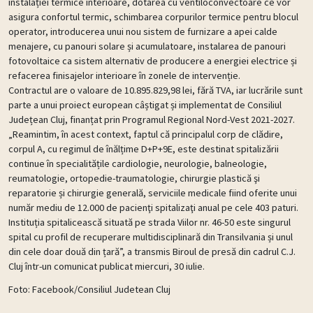
instalației termice interioare, dotarea cu ventiloconvectoare ce vor
asigura confortul termic, schimbarea corpurilor termice pentru blocul
operator, introducerea unui nou sistem de furnizare a apei calde
menajere, cu panouri solare și acumulatoare, instalarea de panouri
fotovoltaice ca sistem alternativ de producere a energiei electrice și
refacerea finisajelor interioare în zonele de intervenție.
Contractul are o valoare de 10.895.829,98 lei, fără TVA, iar lucrările sunt
parte a unui proiect european câștigat și implementat de Consiliul
Județean Cluj, finanțat prin Programul Regional Nord-Vest 2021-2027.
„Reamintim, în acest context, faptul că principalul corp de clădire,
corpul A, cu regimul de înălțime D+P+9E, este destinat spitalizării
continue în specialitățile cardiologie, neurologie, balneologie,
reumatologie, ortopedie-traumatologie, chirurgie plastică şi
reparatorie și chirurgie generală, serviciile medicale fiind oferite unui
număr mediu de 12.000 de pacienţi spitalizaţi anual pe cele 403 paturi.
Instituția spitalicească situată pe strada Viilor nr. 46-50 este singurul
spital cu profil de recuperare multidisciplinară din Transilvania și unul
din cele doar două din țară”, a transmis Biroul de presă din cadrul C.J.
Cluj într-un comunicat publicat miercuri, 30 iulie.
Foto: Facebook/Consiliul Judetean Cluj