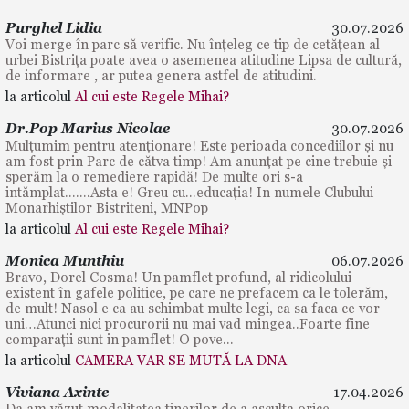
Purghel Lidia
30.07.2026
Voi merge în parc să verific. Nu înțeleg ce tip de cetățean al
urbei Bistrița poate avea o asemenea atitudine Lipsa de cultură,
de informare , ar putea genera astfel de atitudini.
la articolul
Al cui este Regele Mihai?
Dr.Pop Marius Nicolae
30.07.2026
Mulțumim pentru atenționare! Este perioada concediilor și nu
am fost prin Parc de cătva timp! Am anunțat pe cine trebuie și
sperăm la o remediere rapidă! De multe ori s-a
intămplat.......Asta e! Greu cu...educația! In numele Clubului
Monarhiștilor Bistriteni, MNPop
la articolul
Al cui este Regele Mihai?
Monica Munthiu
06.07.2026
Bravo, Dorel Cosma! Un pamflet profund, al ridicolului
existent în gafele politice, pe care ne prefacem ca le tolerăm,
de mult! Nasol e ca au schimbat multe legi, ca sa faca ce vor
uni…Atunci nici procurorii nu mai vad mingea..Foarte fine
comparații sunt in pamflet! O pove...
la articolul
CAMERA VAR SE MUTĂ LA DNA
Viviana Axinte
17.04.2026
Da am văzut modalitatea tinerilor de a asculta orice