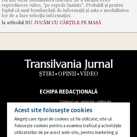
reproducere video, "pe repede înainte". Probabil și pentru
faptul că sunt bombardați de informații și asta e modalitatea
lor de a face selecția informației.
la articolul
NU JUCĂM CU CĂRȚILE PE MASĂ
ȘTIRI
OPINII
VIDEO
ECHIPA REDACȚIONALĂ
Cristina Lup - redactor – ediția de
Alin Cordoș- Director Executiv
Maramureș
Acest site folosește cookies
Tel: 0762655681
Mircea Iordache- redactor corespondent
Alegeți care tipuri de cookies să fie utilizate; site-ul
Augustin Danci- Director
Ioana Popa – reporter corespondent
folosește cookies pentru a examina traficul și activitățile
Editorial
Ana Moruțan- reporter corespondent
utilizatorilor de pe acest web-site, pentru marketing și
Tel: 0746163842
Editor video – Vasile Stejerean