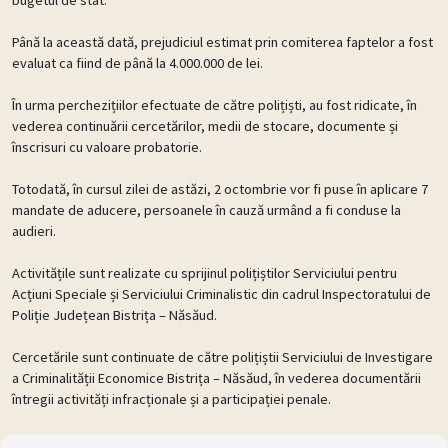
Până la această dată, prejudiciul estimat prin comiterea faptelor a fost
evaluat ca fiind de până la 4.000.000 de lei.
În urma perchezițiilor efectuate de către polițiști, au fost ridicate, în
vederea continuării cercetărilor, medii de stocare, documente și
înscrisuri cu valoare probatorie.
Totodată, în cursul zilei de astăzi, 2 octombrie vor fi puse în aplicare 7
mandate de aducere, persoanele în cauză urmând a fi conduse la
audieri.
Activitățile sunt realizate cu sprijinul polițiștilor Serviciului pentru
Acțiuni Speciale și Serviciului Criminalistic din cadrul Inspectoratului de
Poliție Județean Bistrița – Năsăud.
Cercetările sunt continuate de către polițiștii Serviciului de Investigare
a Criminalității Economice Bistrița – Năsăud, în vederea documentării
întregii activități infracționale și a participației penale.