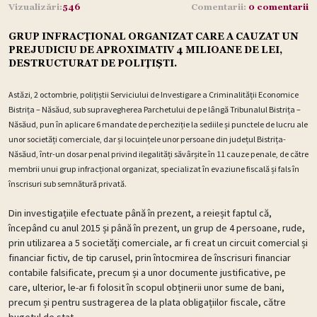
Vizualizări:
546
Comentarii:
0 comentarii
GRUP INFRACȚIONAL ORGANIZAT CARE A CAUZAT UN
PREJUDICIU DE APROXIMATIV 4 MILIOANE DE LEI,
DESTRUCTURAT DE POLIȚIȘTI.
Astăzi, 2 octombrie, polițiștii Serviciului de Investigare a Criminalității Economice
Bistrița – Năsăud, sub supravegherea Parchetului de pe lângă Tribunalul Bistrița –
Năsăud, pun în aplicare 6 mandate de percheziție la sediile și punctele de lucru ale
unor societăți comerciale, dar și locuințele unor persoane din județul Bistrița-
Năsăud, într-un dosar penal privind ilegalități săvârșite în 11 cauze penale, de către
membrii unui grup infracțional organizat, specializat în evaziune fiscală și fals în
înscrisuri sub semnătură privată.
Din investigațiile efectuate până în prezent, a reieșit faptul că,
începând cu anul 2015 și până în prezent, un grup de 4 persoane, rude,
prin utilizarea a 5 societăți comerciale, ar fi creat un circuit comercial și
financiar fictiv, de tip carusel, prin întocmirea de înscrisuri financiar
contabile falsificate, precum și a unor documente justificative, pe
care, ulterior, le-ar fi folosit în scopul obținerii unor sume de bani,
precum și pentru sustragerea de la plata obligațiilor fiscale, către
bugetul de stat.