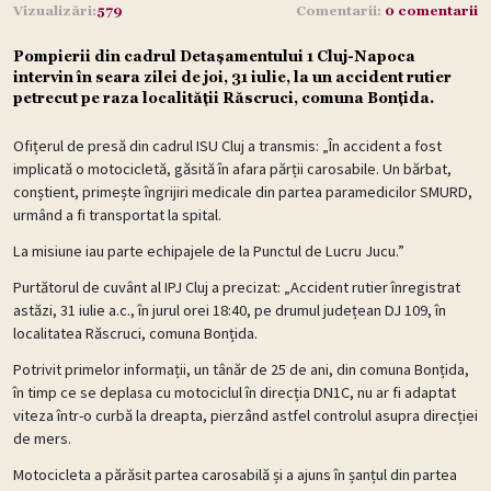
Vizualizări:
579
Comentarii:
0 comentarii
Pompierii din cadrul Detașamentului 1 Cluj-Napoca
intervin în seara zilei de joi, 31 iulie, la un accident rutier
petrecut pe raza localității Răscruci, comuna Bonțida.
Ofițerul de presă din cadrul ISU Cluj a transmis: „În accident a fost
implicată o motocicletă, găsită în afara părții carosabile. Un bărbat,
conștient, primește îngrijiri medicale din partea paramedicilor SMURD,
urmând a fi transportat la spital.
La misiune iau parte echipajele de la Punctul de Lucru Jucu.”
Purtătorul de cuvânt al IPJ Cluj a precizat: „Accident rutier înregistrat
astăzi, 31 iulie a.c., în jurul orei 18:40, pe drumul județean DJ 109, în
localitatea Răscruci, comuna Bonțida.
Potrivit primelor informații, un tânăr de 25 de ani, din comuna Bonțida,
în timp ce se deplasa cu motociclul în direcția DN1C, nu ar fi adaptat
viteza într-o curbă la dreapta, pierzând astfel controlul asupra direcției
de mers.
Motocicleta a părăsit partea carosabilă și a ajuns în șanțul din partea