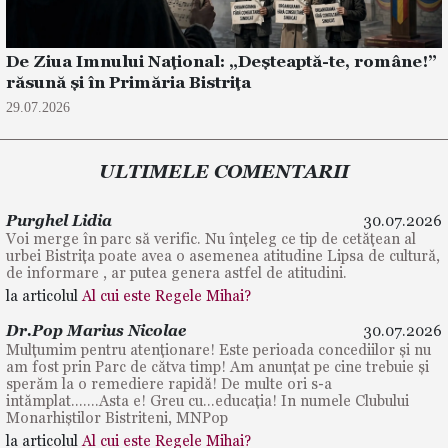
De Ziua Imnului Național: „Deșteaptă-te, române!”
răsună și în Primăria Bistrița
29.07.2026
ULTIMELE COMENTARII
Purghel Lidia
30.07.2026
Voi merge în parc să verific. Nu înțeleg ce tip de cetățean al
urbei Bistrița poate avea o asemenea atitudine Lipsa de cultură,
de informare , ar putea genera astfel de atitudini.
la articolul
Al cui este Regele Mihai?
Dr.Pop Marius Nicolae
30.07.2026
Mulțumim pentru atenționare! Este perioada concediilor și nu
am fost prin Parc de cătva timp! Am anunțat pe cine trebuie și
sperăm la o remediere rapidă! De multe ori s-a
intămplat.......Asta e! Greu cu...educația! In numele Clubului
Monarhiștilor Bistriteni, MNPop
la articolul
Al cui este Regele Mihai?