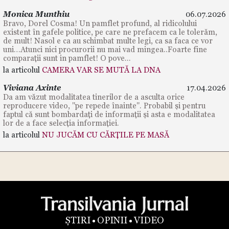
Monica Munthiu
06.07.2026
Bravo, Dorel Cosma! Un pamflet profund, al ridicolului
existent în gafele politice, pe care ne prefacem ca le tolerăm,
de mult! Nasol e ca au schimbat multe legi, ca sa faca ce vor
uni…Atunci nici procurorii nu mai vad mingea..Foarte fine
comparații sunt in pamflet! O pove...
la articolul
CAMERA VAR SE MUTĂ LA DNA
Viviana Axinte
17.04.2026
Da am văzut modalitatea tinerilor de a asculta orice
reproducere video, "pe repede înainte". Probabil și pentru
faptul că sunt bombardați de informații și asta e modalitatea
lor de a face selecția informației.
la articolul
NU JUCĂM CU CĂRȚILE PE MASĂ
ȘTIRI
OPINII
VIDEO