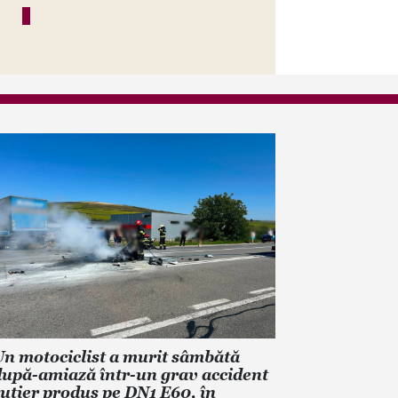
n motociclist a murit sâmbătă
upă-amiază într-un grav accident
utier produs pe DN1 E60, în