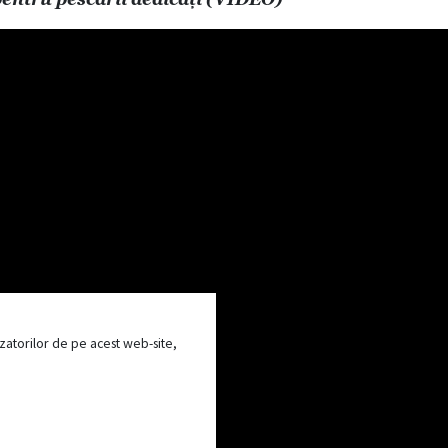
ilizatorilor de pe acest web-site,
 nr. 7A