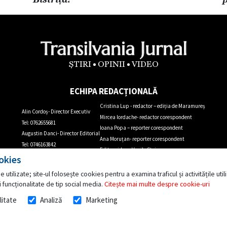
ȘTIRI
OPINII
VIDEO
ECHIPA REDACȚIONALĂ
Cristina Lup - redactor – ediția de Maramureș
Alin Cordoș- Director Executiv
Mircea Iordache- redactor corespondent
Tel: 0762655681
Ioana Popa – reporter corespondent
Augustin Danci- Director Editorial
Ana Moruțan- reporter corespondent
Tel: 0746163842
Editor video – Vasile Stejerean
okies
Facebook:
facebook.com/TransilvaniaJurnal.ro
e utilizate; site-ul folosește cookies pentru a examina traficul și activitățile ut
 funcționalitate de tip social media.
Citește mai multe despre cookie-uri
ație editată de Media Prompt Communication: Bistrița, str. Decebal, nr. 21 Adresa redacției: Bistrița, str. Petru Rareș,
Toate drepturile rezervate © TransilvaniaJurnal.ro
litate
Analiză
Marketing