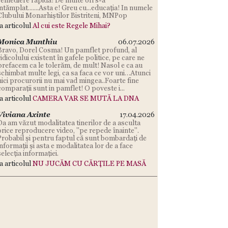
intămplat.......Asta e! Greu cu...educația! In numele
Clubului Monarhiștilor Bistriteni, MNPop
la articolul
Al cui este Regele Mihai?
Monica Munthiu
06.07.2026
Bravo, Dorel Cosma! Un pamflet profund, al
ridicolului existent în gafele politice, pe care ne
prefacem ca le tolerăm, de mult! Nasol e ca au
schimbat multe legi, ca sa faca ce vor uni…Atunci
nici procurorii nu mai vad mingea..Foarte fine
comparații sunt in pamflet! O poveste i...
la articolul
CAMERA VAR SE MUTĂ LA DNA
Viviana Axinte
17.04.2026
Da am văzut modalitatea tinerilor de a asculta
orice reproducere video, "pe repede înainte".
Probabil și pentru faptul că sunt bombardați de
informații și asta e modalitatea lor de a face
selecția informației.
la articolul
NU JUCĂM CU CĂRȚILE PE MASĂ