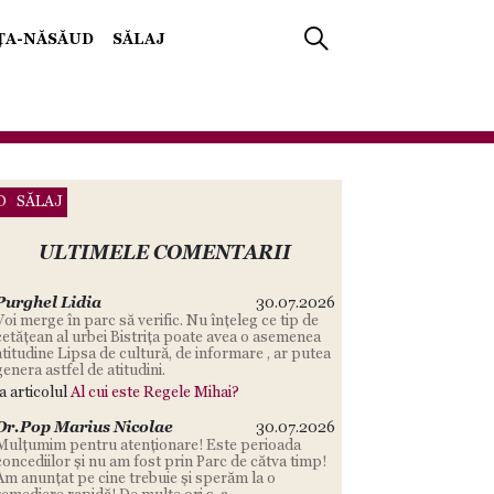
IŢA-NĂSĂUD
SĂLAJ
D
SĂLAJ
ULTIMELE COMENTARII
Purghel Lidia
30.07.2026
Voi merge în parc să verific. Nu înțeleg ce tip de
cetățean al urbei Bistrița poate avea o asemenea
atitudine Lipsa de cultură, de informare , ar putea
genera astfel de atitudini.
la articolul
Al cui este Regele Mihai?
Dr.Pop Marius Nicolae
30.07.2026
Mulțumim pentru atenționare! Este perioada
concediilor și nu am fost prin Parc de cătva timp!
Am anunțat pe cine trebuie și sperăm la o
remediere rapidă! De multe ori s-a