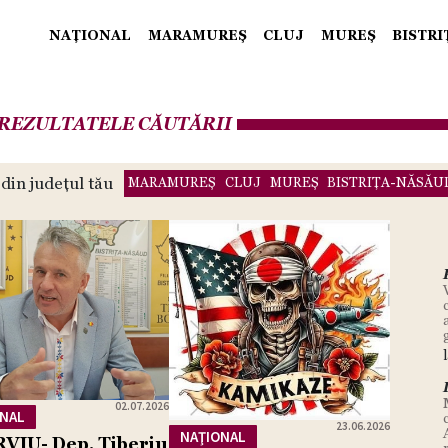
NAŢIONAL
MARAMUREŞ
CLUJ
MUREŞ
BISTR
REZULTATELE CĂUTĂRII
 din județul tău
MARAMUREŞ
CLUJ
MUREŞ
BISTRIŢA-NĂSĂU
02.07.2026
ONAL
23.06.2026
NAŢIONAL
VIU- Dep. Tiberiu