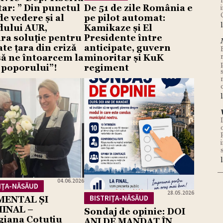
ar: ” Din punctul
De 51 de zile România e
e vedere și al
pe pilot automat:
dului AUR,
Kamikaze și El
ra soluție pentru
Presidente între
ate țara din criză
anticipate, guvern
să ne întoarcem la
minoritar și KuK
 poporului”!
regiment
04.06.2026
IŢA-NĂSĂUD
28.05.2026
BISTRIŢA-NĂSĂUD
MENTAL ȘI
INAL –
Sondaj de opinie: DOI
giana Cotuțiu
ANI DE MANDAT ÎN