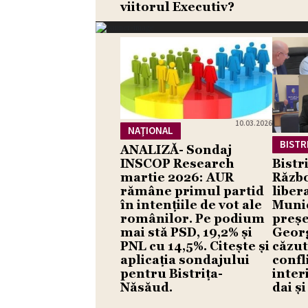
viitorul Executiv?
10.03.2026
NAŢIONAL
BISTR
ANALIZĂ- Sondaj
INSCOP Research
Bistri
martie 2026: AUR
Războ
rămâne primul partid
liber
în intențiile de vot ale
Munic
românilor. Pe podium
preșe
mai stă PSD, 19,2% și
Geor
PNL cu 14,5%. Citește și
căzut
aplicația sondajului
confl
pentru Bistrița-
inter
Năsăud.
dai ș