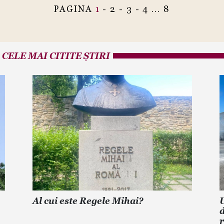
PAGINA
1
-
2
-
3
-
4
...
8
CELE MAI CITITE ȘTIRI
Al cui este Regele Mihai?
U
d
r