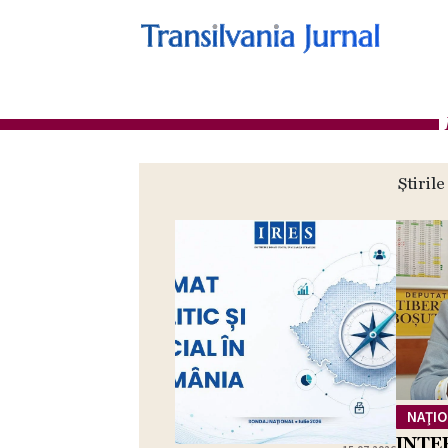
Știrile
NAŢI
INTER