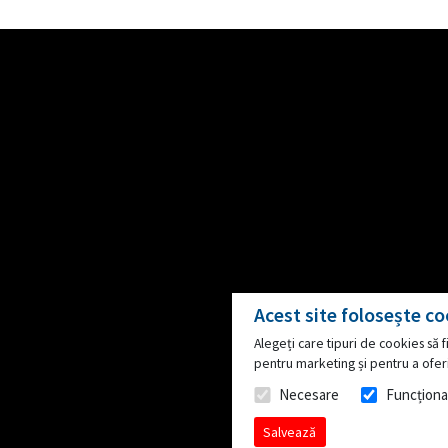
Acest site folosește co
Alegeți care tipuri de cookies să fi
pentru marketing și pentru a oferi
Public
Necesare
Funcționa
Salvează