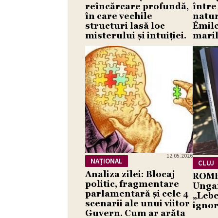
reîncărcare profundă,
între 
în care vechile
natur
structuri lasă loc
Émile
misterului și intuiției.
maril
12.05.2026
NAŢIONAL
CLUJ
Analiza zilei: Blocaj
ROME
politic, fragmentare
Unga
parlamentară și cele 4
„Lebe
scenarii ale unui viitor
ignor
Guvern. Cum ar arăta