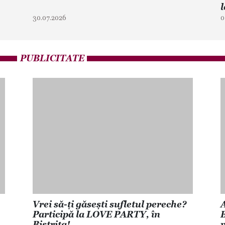
l
30.07.2026
0
PUBLICITATE
Vrei să-ți găsești sufletul pereche?
A
Participă la LOVE PARTY, în
B
Bistrița!
p