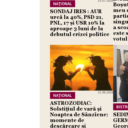
15.07.2026
NAŢIONAL
Boșut
meu d
SONDAJ IRES : AUR
parti
urcă la 40%, PSD 21,
singu
PNL, 17 și USR 10% la
a sco
aproape 3 luni de la
este 
debutul crizei politice
votul
21.06.2026
NAŢIONAL
ASTROZODIAC:
BISTR
Solstițiul de vară și
Noaptea de Sânzîene:
SEDI
momente de
GERM
descărcare și
Geor