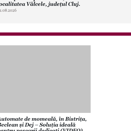
ocalitatea Vâlcele, județul Cluj.
1.08.2026
utomate de momeală, în Bistrița,
eclean și Dej – Soluția ideală
entru pescarii dedicați (VIDEO)