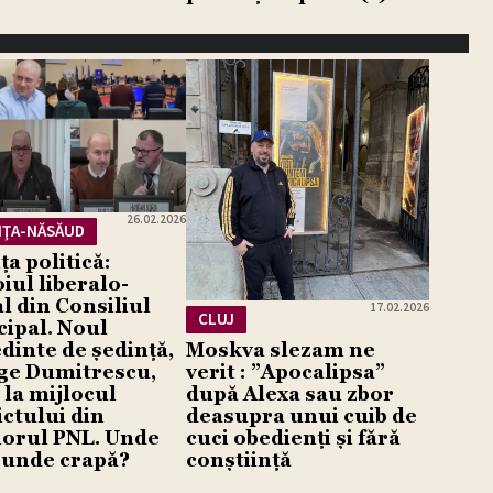
26.02.2026
IŢA-NĂSĂUD
ța politică:
iul liberalo-
al din Consiliul
17.02.2026
CLUJ
ipal. Noul
dinte de ședință,
Moskva slezam ne
ge Dumitrescu,
verit : ”Apocalipsa”
 la mijlocul
după Alexa sau zbor
ictului din
deasupra unui cuib de
iorul PNL. Unde
cuci obedienți și fără
i unde crapă?
conștiință