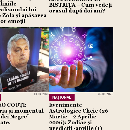
liniile
BISTRIȚA – Cum vedeți
alismului lui
orașul după doi ani?
 Zola și apăsarea
or emoții
13.04.2026
26.03.2026
NAŢIONAL
O COUȚI:
Evenimente
ria și momentul
Astrologice Cheie (26
dei Negre”
Martie – 2 Aprilie
ate.
2026): Zodiac și
predicții -aprilie (1)