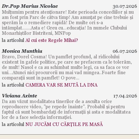
Dr.Pop Marius Nicolae
30.07.2026
Mulțumim pentru atenționare! Este perioada concediilor și nu
am fost prin Parc de cătva timp! Am anunțat pe cine trebuie și
sperăm la o remediere rapidă! De multe ori s-a
intămplat.......Asta e! Greu cu...educația! In numele Clubului
Monarhiștilor Bistriteni, MNPop
la articolul
Al cui este Regele Mihai?
Monica Munthiu
06.07.2026
Bravo, Dorel Cosma! Un pamflet profund, al ridicolului
existent în gafele politice, pe care ne prefacem ca le tolerăm,
de mult! Nasol e ca au schimbat multe legi, ca sa faca ce vor
uni…Atunci nici procurorii nu mai vad mingea..Foarte fine
comparații sunt in pamflet! O pove...
la articolul
CAMERA VAR SE MUTĂ LA DNA
Viviana Axinte
17.04.2026
Da am văzut modalitatea tinerilor de a asculta orice
reproducere video, "pe repede înainte". Probabil și pentru
faptul că sunt bombardați de informații și asta e modalitatea
lor de a face selecția informației.
la articolul
NU JUCĂM CU CĂRȚILE PE MASĂ