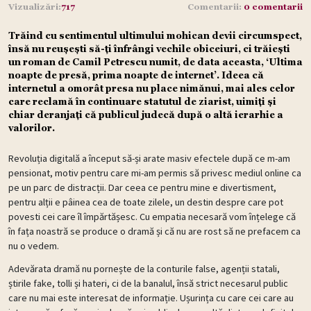
Vizualizări:
717
Comentarii:
0 comentarii
Trăind cu sentimentul ultimului mohican devii circumspect,
însă nu reușești să-ți înfrângi vechile obiceiuri, ci trăiești
un roman de Camil Petrescu numit, de data aceasta, ‘Ultima
noapte de presă, prima noapte de internet’. Ideea că
internetul a omorât presa nu place nimănui, mai ales celor
care reclamă în continuare statutul de ziarist, uimiți și
chiar deranjați că publicul judecă după o altă ierarhie a
valorilor.
Revoluția digitală a început să-și arate masiv efectele după ce m-am
pensionat, motiv pentru care mi-am permis să privesc mediul online ca
pe un parc de distracții. Dar ceea ce pentru mine e divertisment,
pentru alții e pâinea cea de toate zilele, un destin despre care pot
povesti cei care îl împărtășesc. Cu empatia necesară vom înțelege că
în fața noastră se produce o dramă și că nu are rost să ne prefacem ca
nu o vedem.
Adevărata dramă nu pornește de la conturile false, agenții statali,
știrile fake, tolli și hateri, ci de la banalul, însă strict necesarul public
care nu mai este interesat de informație. Ușurința cu care cei care au