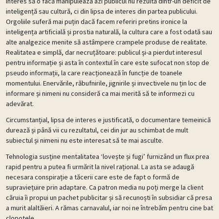
interes să o facă manipulează azi publicul nu rezultă dintr-un deficit de
inteligență sau cultură, ci din lipsa de interes din partea publicului.
Orgoliile suferă mai puțin dacă facem referiri pretins ironice la
inteligența artificială și prostia naturală, la cultura care a fost odată sau
alte analgezice menite să astâmpere crampele produse de realitate.
Realitatea e simplă, dar necruțătoare: publicul și-a pierdut interesul
pentru informație și asta în contextul în care este sufocat non stop de
pseudo informații, la care reacționează în funcție de toanele
momentului. Enervările, răbufnirile, jignirile și invectivele nu țin loc de
informare și nimeni nu consideră ca mai merită să te informezi cu
adevărat.
Circumstanțial, lipsa de interes e justificată, o documentare temeinică
durează și până vii cu rezultatul, cei din jur au schimbat de mult
subiectul și nimeni nu este interesat să te mai asculte.
Tehnologia susține mentalitatea ‘lovește și fugi’ furnizând un flux prea
rapid pentru a putea fi urmărit la nivel rațional. La asta se adaugă
necesara conspirație a tăcerii care este de fapt o formă de
supraviețuire prin adaptare. Ca patron media nu poți merge la client
căruia îi propui un pachet publicitar și să recunoști în subsidiar că presa
a murit alaltăieri. A rămas carnavalul, iar noi ne întrebăm pentru cine bat
clopotele.