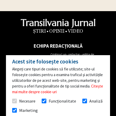
ȘTIRI
OPINII
VIDEO
ECHIPA REDACȚIONALĂ
Cristina Lup - redactor – ediția de
Alin Cordoș- Director Executiv
Maramureș
Acest site folosește cookies
Tel: 0762655681
Mircea Iordache- redactor corespondent
Alegeți care tipuri de cookies să fie utilizate; site-ul
Augustin Danci- Director
Ioana Popa – reporter corespondent
folosește cookies pentru a examina traficul și activitățile
Editorial
Ana Moruțan- reporter corespondent
utilizatorilor de pe acest web-site, pentru marketing și
Tel: 0746163842
Editor video – Vasile Stejerean
pentru a oferi funcționalitate de tip social media.
Citește
mai multe despre cookie-uri
Facebook:
facebook.com/TransilvaniaJurnal.ro
Necesare
Funcționalitate
Analiză
Publicație editată de Media Prompt Communication: Bistrița, str. Decebal, nr. 21 Adresa
Marketing
redacției: Bistrița, str. Petru Rareș, nr. 7A