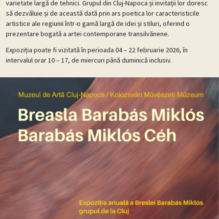
varietate largă de tehnici. Grupul din Cluj-Napoca și invitații lor doresc
să dezvăluie și de această dată prin ars poetica lor caracteristicile
artistice ale regiunii într-o gamă largă de idei și stiluri, oferind o
prezentare bogată a artei contemporane transilvănene.
Expoziția poate fi vizitată în perioada 04 – 22 februarie 2026, în
intervalul orar 10 – 17, de miercuri până duminică inclusiv.