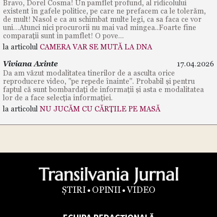
Bravo, Dorel Cosma! Un pamflet profund, al ridicolului
existent în gafele politice, pe care ne prefacem ca le tolerăm,
de mult! Nasol e ca au schimbat multe legi, ca sa faca ce vor
uni…Atunci nici procurorii nu mai vad mingea..Foarte fine
comparații sunt in pamflet! O pove...
la articolul
CAMERA VAR SE MUTĂ LA DNA
Viviana Axinte
17.04.2026
Da am văzut modalitatea tinerilor de a asculta orice
reproducere video, "pe repede înainte". Probabil și pentru
faptul că sunt bombardați de informații și asta e modalitatea
lor de a face selecția informației.
la articolul
NU JUCĂM CU CĂRȚILE PE MASĂ
ȘTIRI
OPINII
VIDEO