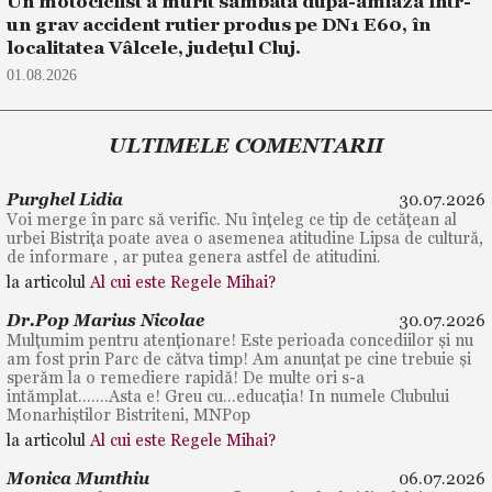
Un motociclist a murit sâmbătă după-amiază într-
un grav accident rutier produs pe DN1 E60, în
localitatea Vâlcele, județul Cluj.
01.08.2026
ULTIMELE COMENTARII
Purghel Lidia
30.07.2026
Voi merge în parc să verific. Nu înțeleg ce tip de cetățean al
urbei Bistrița poate avea o asemenea atitudine Lipsa de cultură,
de informare , ar putea genera astfel de atitudini.
la articolul
Al cui este Regele Mihai?
Dr.Pop Marius Nicolae
30.07.2026
Mulțumim pentru atenționare! Este perioada concediilor și nu
am fost prin Parc de cătva timp! Am anunțat pe cine trebuie și
sperăm la o remediere rapidă! De multe ori s-a
intămplat.......Asta e! Greu cu...educația! In numele Clubului
Monarhiștilor Bistriteni, MNPop
la articolul
Al cui este Regele Mihai?
Monica Munthiu
06.07.2026