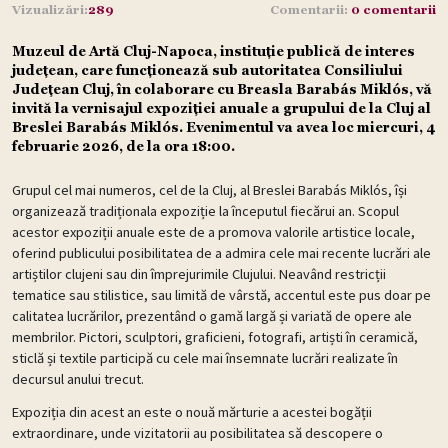
Vizualizări:
289
Comentarii:
0 comentarii
Muzeul de Artă Cluj-Napoca, instituție publică de interes
județean, care funcţionează sub autoritatea Consiliului
Judeţean Cluj, în colaborare cu Breasla Barabás Miklós, vă
invită la vernisajul expoziției anuale a grupului de la Cluj al
Breslei Barabás Miklós. Evenimentul va avea loc miercuri, 4
februarie 2026, de la ora 18:00.
Grupul cel mai numeros, cel de la Cluj, al Breslei Barabás Miklós, își
organizează tradiționala expoziție la începutul fiecărui an. Scopul
acestor expoziții anuale este de a promova valorile artistice locale,
oferind publicului posibilitatea de a admira cele mai recente lucrări ale
artiștilor clujeni sau din împrejurimile Clujului. Neavând restricții
tematice sau stilistice, sau limită de vârstă, accentul este pus doar pe
calitatea lucrărilor, prezentând o gamă largă și variată de opere ale
membrilor. Pictori, sculptori, graficieni, fotografi, artiști în ceramică,
sticlă și textile participă cu cele mai însemnate lucrări realizate în
decursul anului trecut.
Expoziția din acest an este o nouă mărturie a acestei bogății
extraordinare, unde vizitatorii au posibilitatea să descopere o