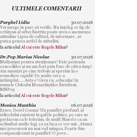
ULTIMELE COMENTARII
Purghel Lidia
30.07.2026
Voi merge în parc să verific. Nu înțeleg ce tip de
cetățean al urbei Bistrița poate avea o asemenea
atitudine Lipsa de cultură, de informare , ar
putea genera astfel de atitudini.
la articolul
Al cui este Regele Mihai?
Dr.Pop Marius Nicolae
30.07.2026
Mulțumim pentru atenționare! Este perioada
concediilor și nu am fost prin Parc de cătva timp!
Am anunțat pe cine trebuie și sperăm la o
remediere rapidă! De multe ori s-a
intămplat.......Asta e! Greu cu...educația! In
numele Clubului Monarhiștilor Bistriteni,
MNPop
la articolul
Al cui este Regele Mihai?
Monica Munthiu
06.07.2026
Bravo, Dorel Cosma! Un pamflet profund, al
ridicolului existent în gafele politice, pe care ne
prefacem ca le tolerăm, de mult! Nasol e ca au
schimbat multe legi, ca sa faca ce vor uni…Atunci
nici procurorii nu mai vad mingea..Foarte fine
comparații sunt in pamflet! O pove...