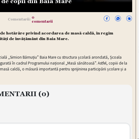
 de copii din Baia Mare
0
Comentarii:
comentarii
t de hotărâre privind acordarea de masă caldă, în regim
nități de învățământ din Baia Mare.
zială „Simion Bărnuțiu” Baia Mare cu structura școlară arondată, Școala
igurată în cadrul Programului național „Masă sănătoasă”. Astfel, copiii de la
o masă caldă, o măsură importantă pentru sprijinirea participării școlare și a
MENTARII
(0)