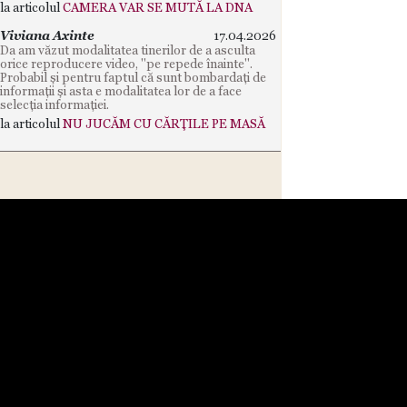
la articolul
CAMERA VAR SE MUTĂ LA DNA
Viviana Axinte
17.04.2026
Da am văzut modalitatea tinerilor de a asculta
orice reproducere video, "pe repede înainte".
Probabil și pentru faptul că sunt bombardați de
informații și asta e modalitatea lor de a face
selecția informației.
la articolul
NU JUCĂM CU CĂRȚILE PE MASĂ