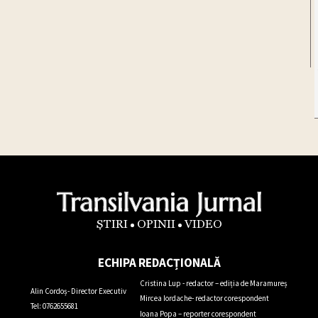
ȘTIRI
OPINII
VIDEO
ECHIPA REDACȚIONALĂ
Cristina Lup - redactor – ediția de Maramureș
Alin Cordoș- Director Executiv
Mircea Iordache- redactor corespondent
Tel: 0762655681
Ioana Popa – reporter corespondent