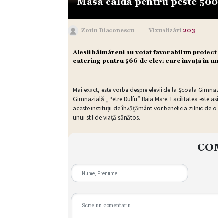
Masă caldă pentru peste 500
Zorin Diaconescu
Vizualizări:
203
Aleșii băimăreni au votat favorabil un proiec
catering pentru 566 de elevi care învață în u
Mai exact, este vorba despre elevii de la Școala Gimna
Gimnazială „Petre Dulfu” Baia Mare. Facilitatea este as
aceste instituții de învățământ vor beneficia zilnic de 
unui stil de viață sănătos.
CO