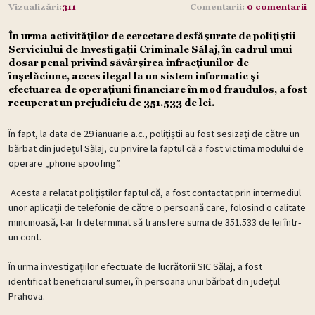
Vizualizări:
311
Comentarii:
0 comentarii
În urma activităților de cercetare desfășurate de polițiștii
Serviciului de Investigații Criminale Sălaj, în cadrul unui
dosar penal privind săvârșirea infracțiunilor de
înșelăciune, acces ilegal la un sistem informatic și
efectuarea de operațiuni financiare în mod fraudulos, a fost
recuperat un prejudiciu de 351.533 de lei.
În fapt, la data de 29 ianuarie a.c., polițiștii au fost sesizați de către un
bărbat din județul Sălaj, cu privire la faptul că a fost victima modului de
operare „phone spoofing”.
Acesta a relatat polițiștilor faptul că, a fost contactat prin intermediul
unor aplicații de telefonie de către o persoană care, folosind o calitate
mincinoasă, l-ar fi determinat să transfere suma de 351.533 de lei într-
un cont.
În urma investigațiilor efectuate de lucrătorii SIC Sălaj, a fost
identificat beneficiarul sumei, în persoana unui bărbat din județul
Prahova.