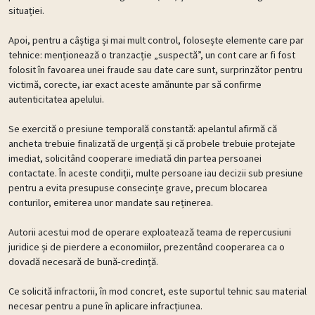
situației.
Apoi, pentru a câștiga și mai mult control, folosește elemente care par
tehnice: menționează o tranzacție „suspectă”, un cont care ar fi fost
folosit în favoarea unei fraude sau date care sunt, surprinzător pentru
victimă, corecte, iar exact aceste amănunte par să confirme
autenticitatea apelului.
Se exercită o presiune temporală constantă: apelantul afirmă că
ancheta trebuie finalizată de urgență și că probele trebuie protejate
imediat, solicitând cooperare imediată din partea persoanei
contactate. În aceste condiții, multe persoane iau decizii sub presiune
pentru a evita presupuse consecințe grave, precum blocarea
conturilor, emiterea unor mandate sau reținerea.
Autorii acestui mod de operare exploatează teama de repercusiuni
juridice și de pierdere a economiilor, prezentând cooperarea ca o
dovadă necesară de bună‑credință.
Ce solicită infractorii, în mod concret, este suportul tehnic sau material
necesar pentru a pune în aplicare infracțiunea.