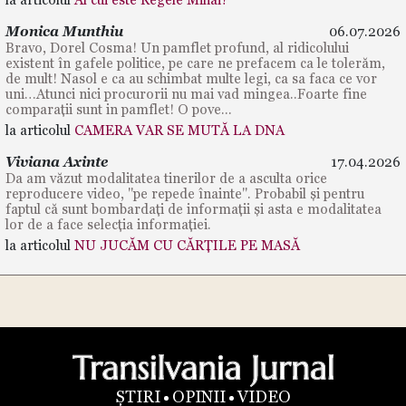
Monica Munthiu
06.07.2026
Bravo, Dorel Cosma! Un pamflet profund, al ridicolului
existent în gafele politice, pe care ne prefacem ca le tolerăm,
de mult! Nasol e ca au schimbat multe legi, ca sa faca ce vor
uni…Atunci nici procurorii nu mai vad mingea..Foarte fine
comparații sunt in pamflet! O pove...
la articolul
CAMERA VAR SE MUTĂ LA DNA
Viviana Axinte
17.04.2026
Da am văzut modalitatea tinerilor de a asculta orice
reproducere video, "pe repede înainte". Probabil și pentru
faptul că sunt bombardați de informații și asta e modalitatea
lor de a face selecția informației.
la articolul
NU JUCĂM CU CĂRȚILE PE MASĂ
ȘTIRI
OPINII
VIDEO