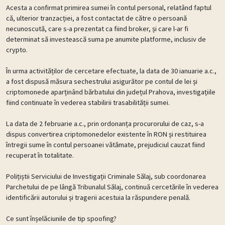
Acesta a confirmat primirea sumei în contul personal, relatând faptul
că, ulterior tranzacției, a fost contactat de către o persoană
necunoscută, care s-a prezentat ca fiind broker, și care l-ar fi
determinat să investească suma pe anumite platforme, inclusiv de
crypto.
În urma activităților de cercetare efectuate, la data de 30 ianuarie a.c.,
a fost dispusă măsura sechestrului asigurător pe contul de lei și
criptomonede aparținând bărbatului din județul Prahova, investigațiile
fiind continuate în vederea stabilirii trasabilității sumei.
La data de 2 februarie a.c., prin ordonanța procurorului de caz, s-a
dispus convertirea criptomonedelor existente în RON și restituirea
întregii sume în contul persoanei vătămate, prejudiciul cauzat fiind
recuperat în totalitate.
Polițiștii Serviciului de Investigații Criminale Sălaj, sub coordonarea
Parchetului de pe lângă Tribunalul Sălaj, continuă cercetările în vederea
identificării autorului și tragerii acestuia la răspundere penală.
Ce sunt înșelăciunile de tip spoofing?