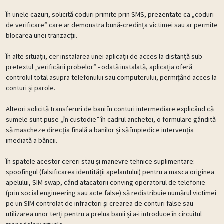
În unele cazuri, solicită coduri primite prin SMS, prezentate ca „coduri
de verificare” care ar demonstra bună‑credința victimei sau ar permite
blocarea unei tranzacții.
În alte situații, cer instalarea unei aplicații de acces la distanță sub
pretextul „verificării probelor” - odată instalată, aplicația oferă
controlul total asupra telefonului sau computerului, permițând acces la
conturi și parole.
Alteori solicită transferuri de bani în conturi intermediare explicând că
sumele sunt puse „în custodie” în cadrul anchetei, o formulare gândită
să mascheze direcția finală a banilor și să împiedice intervenția
imediată a băncii.
În spatele acestor cereri stau și manevre tehnice suplimentare:
spoofingul (falsificarea identității apelantului) pentru a masca originea
apelului, SIM swap, când atacatorii conving operatorul de telefonie
(prin social engineering sau acte false) să redistribuie numărul victimei
pe un SIM controlat de infractori și crearea de conturi false sau
utilizarea unor terți pentru a prelua banii și a-i introduce în circuitul