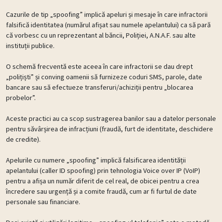
Cazurile de tip „spoofing” implică apeluri și mesaje în care infractorii
falsifică identitatea (numărul afișat sau numele apelantului) ca să pară
că vorbesc cu un reprezentant al băncii, Poliției, A.N.A.F. sau alte
instituții publice.
O schemă frecventă este aceea în care infractorii se dau drept
„polițiști” și conving oamenii să furnizeze coduri SMS, parole, date
bancare sau să efectueze transferuri/achiziții pentru „blocarea
probelor”.
Aceste practici au ca scop sustragerea banilor sau a datelor personale
pentru săvârșirea de infracțiuni (fraudă, furt de identitate, deschidere
de credite).
Apelurile cu numere „spoofing” implică falsificarea identității
apelantului (caller ID spoofing) prin tehnologia Voice over IP (VoIP)
pentru a afișa un număr diferit de cel real, de obicei pentru a crea
încredere sau urgență și a comite fraudă, cum ar fi furtul de date
personale sau financiare.