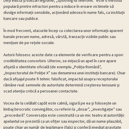
Deși există și utilizări legitime, „spoofing-ul telefonic” este o metodă
populară printre infractori pentru a induce în eroare victimele să
divulge informații sensibile, acționând adesea în nume fals, ca instituții
bancare sau publice.
În mod frecvent, atacurile încep cu colectarea unor informații aparent
banale precum nume, adresă, vârstă, tranzacții vizibile public sau
mențiuni de pe rețele sociale.
Autorii folosesc aceste date ca elemente de verificare pentru a spori
credibilitatea convorbirii. Ulterior, se inițiază un apel în care apare
afișată o identitate oficială (de exemplu „Poliția Română”,
„Inspectoratul de Poliție X” sau denumirea unei instituții bancare). Chiar
dacă afișajul poate fi tehnic falsificat, impactul asupra receptorului
rămâne real: semnele de autoritate determină creșterea tensiunii și
scad atenția critică a persoanei contactate.
Vocea de la celălalt capăt este calmă, sigură pe ea și folosește un
limbaj birocratic convingător, cu referiri la „dosar”, „investigație” sau
„procedură”. Conversația este construită ca un mic teatru al autorității:
apelantul se prezintă ca un ofițer sau inspector, dă un nume plauzibil,
poate chiar un număr de legitimare (fals) și conferă imediat gravitate