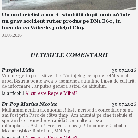
Un motociclist a murit sâmbătă după-amiază într-
un grav accident rutier produs pe DN1 E60, în
localitatea Vâlcele, județul Cluj.
01.08.2026
ULTIMELE COMENTARII
Purghel Lidia
30.07.2026
Voi merge în parc să verific. Nu înțeleg ce tip de cetățean al
urbei Bistrița poate avea o asemenea atitudine Lipsa de cultură,
de informare , ar putea genera astfel de atitudini.
la articolul
Al cui este Regele Mihai?
Dr.Pop Marius Nicolae
30.07.2026
Mulțumim pentru atenționare! Este perioada concediilor și nu
am fost prin Parc de cătva timp! Am anunțat pe cine trebuie și
sperăm la o remediere rapidă! De multe ori s-a
intămplat.......Asta e! Greu cu...educația! In numele Clubului
Monarhiștilor Bistriteni, MNPop
la articolul
Al cui este Regele Mihai?