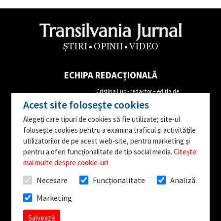
ȘTIRI
OPINII
VIDEO
ECHIPA REDACȚIONALĂ
Cristina Lup - redactor – ediția de
Alin Cordoș- Director Executiv
Maramureș
Acest site folosește cookies
Tel: 0762655681
Mircea Iordache- redactor corespondent
Alegeți care tipuri de cookies să fie utilizate; site-ul
Augustin Danci- Director
Ioana Popa – reporter corespondent
folosește cookies pentru a examina traficul și activitățile
Editorial
Ana Moruțan- reporter corespondent
utilizatorilor de pe acest web-site, pentru marketing și
Tel: 0746163842
Editor video – Vasile Stejerean
pentru a oferi funcționalitate de tip social media.
Citește
mai multe despre cookie-uri
Facebook:
facebook.com/TransilvaniaJurnal.ro
Necesare
Funcționalitate
Analiză
Publicație editată de Media Prompt Communication: Bistrița, str. Decebal, nr. 21 Adresa
Marketing
redacției: Bistrița, str. Petru Rareș, nr. 7A
Toate drepturile rezervate © TransilvaniaJurnal.ro
Salvează