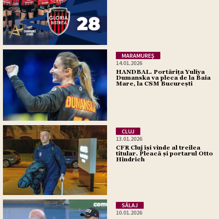
MARAMUREŞ
14.01.2026
HANDBAL. Portărița Yuliya
Dumanska va pleca de la Baia
Mare, la CSM București
CLUJ
13.01.2026
CFR Cluj își vinde al treilea
titular. Pleacă și portarul Otto
Hindrich
SĂLAJ
10.01.2026