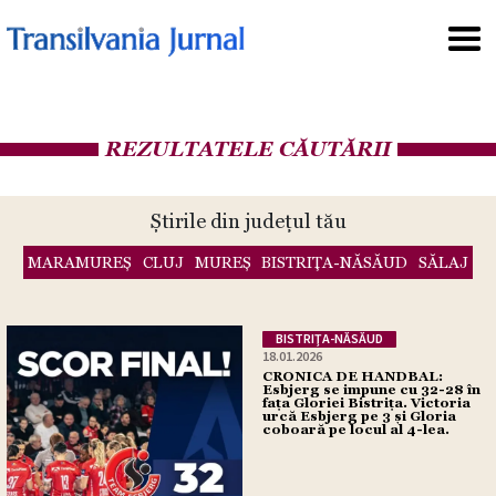
REZULTATELE CĂUTĂRII
Știrile din județul tău
MARAMUREŞ
CLUJ
MUREŞ
BISTRIŢA-NĂSĂUD
SĂLAJ
BISTRIŢA-NĂSĂUD
18.01.2026
CRONICA DE HANDBAL:
Esbjerg se impune cu 32-28 în
fața Gloriei Bistrița. Victoria
urcă Esbjerg pe 3 și Gloria
coboară pe locul al 4-lea.