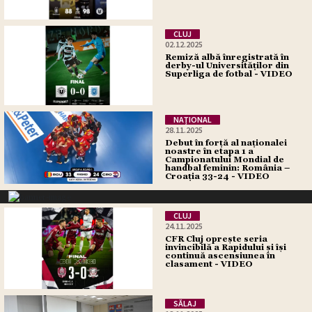
CLUJ
02.12.2025
Remiză albă înregistrată în
derby-ul Universităților din
Superliga de fotbal - VIDEO
NAŢIONAL
28.11.2025
Debut în forță al naționalei
noastre în etapa 1 a
Campionatului Mondial de
handbal feminin: România –
Croația 33-24 - VIDEO
CLUJ
24.11.2025
CFR Cluj oprește seria
invincibilă a Rapidului și își
continuă ascensiunea în
clasament - VIDEO
SĂLAJ