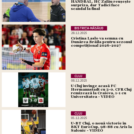
HANDBAL. HC Zalău reușește
surpriza, dar Tadici face
scandal la final
BISTRIŢA-NĂSĂUD
28.12.2025
Cristina Laslo va semna cu
Dunărea Brăila pentru sezonul
competițional 2026-2027
CLUJ
08.12.2025
U Cluj învinge acasă FC
Hermannstadt cu 3-0. CFR Cluj
remizează la Craiova, 1-1 cu
Universitatea - VIDEO
CLUJ
05.12.2025
U-BT Cluj, o nouă victorie în
BKT EuroCup, 98-88 cu Aris la
Salonic - VIDEO