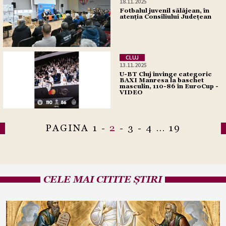
18.11.2025
Fotbalul juvenil sălăjean, în
atenția Consiliului Județean
CLUJ
13.11.2025
U-BT Cluj învinge categoric
BAXI Manresa la baschet
masculin, 110-86 în EuroCup -
VIDEO
PAGINA
1
-
2
-
3
-
4
...
19
CELE MAI CITITE ȘTIRI