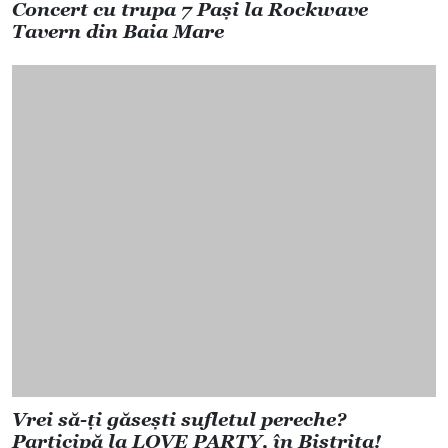
Concert cu trupa 7 Pași la Rockwave
Tavern din Baia Mare
Vrei să-ți găsești sufletul pereche?
Participă la LOVE PARTY, în Bistrița!