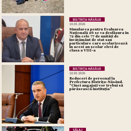
BISTRIŢA-NĂSĂUD
10.03.2026
Simularea pentru Evaluarea
Națională 26 se va desfășura în
72 din cele 77 de unități de
învățământ de stat sau
particulare care școlarizează
în acest an școlar elevi de
clasa a VIII-a
BISTRIŢA-NĂSĂUD
10.03.2026
Reduceri de personal la
Prefectura Bistrița-Năsăud.
”Cinci angajați vor trebui să
părăsească instituția”
SĂLAJ