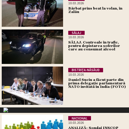
10.03.2026
Bărbat prins beat la volan, în
Zalău
SĂLAJ
10.03.2026
SĂLAJ. Controale în trafic,
pentru depistarea șoferilor
care au consumat alcool
BISTRIŢA-NĂSĂUD
10.03.2026
Daniel Suciu a făcut parte din
prima delegație parlamentară
NATO invitată în India (FOTO)
NAŢIONAL
10.03.2026
ANALIZĂ- Sondaj INSCOP