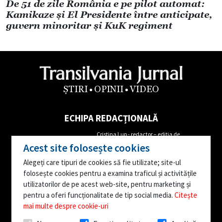
De 51 de zile România e pe pilot automat:
Kamikaze și El Presidente între anticipate,
guvern minoritar și KuK regiment
ȘTIRI
OPINII
VIDEO
ECHIPA REDACȚIONALĂ
Cristina Lup - redactor – ediția de
Alin Cordoș- Director Executiv
Maramureș
Acest site folosește cookies
Tel: 0762655681
Mircea Iordache- redactor corespondent
Alegeți care tipuri de cookies să fie utilizate; site-ul
Augustin Danci- Director
Ioana Popa – reporter corespondent
folosește cookies pentru a examina traficul și activitățile
Editorial
Ana Moruțan- reporter corespondent
utilizatorilor de pe acest web-site, pentru marketing și
Tel: 0746163842
Editor video – Vasile Stejerean
pentru a oferi funcționalitate de tip social media.
Citește
mai multe despre cookie-uri
Facebook:
facebook.com/TransilvaniaJurnal.ro