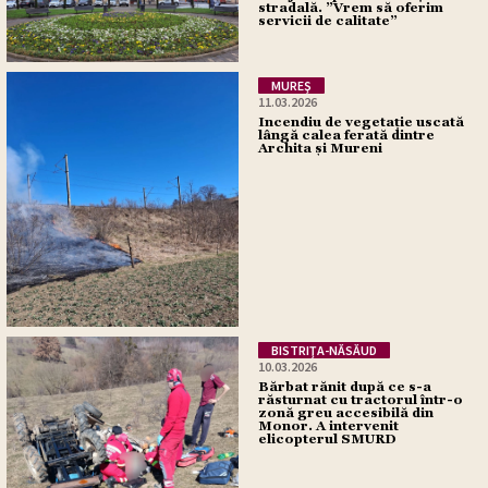
stradală. ”Vrem să oferim
servicii de calitate”
MUREŞ
11.03.2026
Incendiu de vegetație uscată
lângă calea ferată dintre
Archita și Mureni
BISTRIŢA-NĂSĂUD
10.03.2026
Bărbat rănit după ce s-a
răsturnat cu tractorul într-o
zonă greu accesibilă din
Monor. A intervenit
elicopterul SMURD