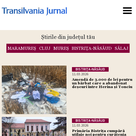
Știrile din județul tău
MARAMUREŞ
CLUJ
MUREŞ
BISTRIŢA-NĂSĂUD
SĂLAJ
BISTRIŢA-NĂSĂUD
11.03.2026
Amendă de 3.000 de lei pentru
un bărbat care a abandonat
deșeuri între Herina și Tonciu
BISTRIŢA-NĂSĂUD
11.03.2026
Primăria Bistrița cumpără
utilaje noi pentru curățenia