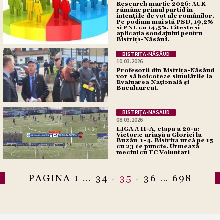
Research martie 2026: AUR
rămâne primul partid în
intențiile de vot ale românilor.
Pe podium mai stă PSD, 19,2%
și PNL cu 14,5%. Citește și
aplicația sondajului pentru
Bistrița-Năsăud.
BISTRIŢA-NĂSĂUD
10.03.2026
Profesorii din Bistrița-Năsăud
vor să boicoteze simulările la
Evaluarea Națională și
Bacalaureat.
BISTRIŢA-NĂSĂUD
08.03.2026
LIGA A II-A, etapa a 20-a:
Victorie uriașă a Gloriei la
Buzău: 1-4. Bistrița urcă pe 15
cu 23 de puncte. Urmează
meciul cu FC Voluntari
PAGINA
1
...
34
-
35
-
36
...
698